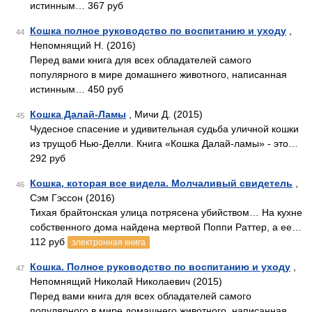
истинным… 367 руб
Кошка полное руководство по воспитанию и уходу
,
44
Непомнящий Н. (2016)
Перед вами книга для всех обладателей самого
популярного в мире домашнего животного, написанная
истинным… 450 руб
Кошка Далай-Ламы
, Мичи Д. (2015)
45
Чудесное спасение и удивительная судьба уличной кошки
из трущоб Нью-Делли. Книга «Кошка Далай-ламы» - это…
292 руб
Кошка, которая все видела. Молчаливый свидетель
,
46
Сэм Гэссон (2016)
Тихая брайтонская улица потрясена убийством… На кухне
собственного дома найдена мертвой Поппи Раттер, а ее…
112 руб
электронная книга
Кошка. Полное руководство по воспитанию и уходу
,
47
Непомнящий Николай Николаевич (2015)
Перед вами книга для всех обладателей самого
популярного в мире домашнего животного, написанная