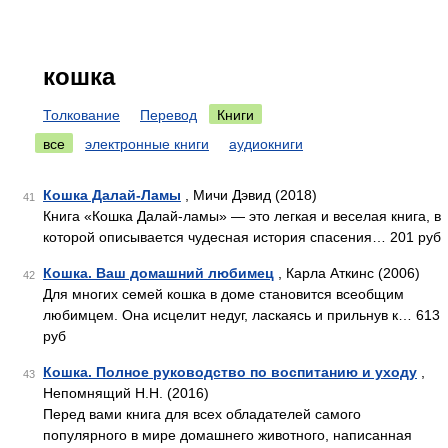
кошка
Толкование
Перевод
Книги
все
электронные книги
аудиокниги
Кошка Далай-Ламы
, Мичи Дэвид (2018)
41
Книга «Кошка Далай-ламы» — это легкая и веселая книга, в
которой описывается чудесная история спасения… 201 руб
Кошка. Ваш домашний любимец
, Карла Аткинс (2006)
42
Для многих семей кошка в доме становится всеобщим
любимцем. Она исцелит недуг, ласкаясь и прильнув к… 613
руб
Кошка. Полное руководство по воспитанию и уходу
,
43
Непомнящий Н.Н. (2016)
Перед вами книга для всех обладателей самого
популярного в мире домашнего животного, написанная